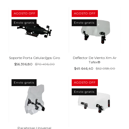
AGOSTO OFF
AGOSTO OFF
Envío gratis
Envío gratis
Soporte Porta Celular/gps Giro
Deflector De Viento Xm Ar
Tafex®
$56.396,80
$70.496,00
$49.646,40
$62.058,00
Envío gratis
AGOSTO OFF
Envío gratis
Parabrisas Universal