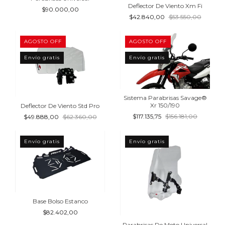
Deflector De Viento Xm Fi
$90.000,00
$42.840,00
$53.550,00
AGOSTO OFF
AGOSTO OFF
Envío gratis
Envío gratis
Sistema Parabrisas Savage®
Xr 150/190
Deflector De Viento Std Pro
$117.135,75
$156.181,00
$49.888,00
$62.360,00
Envío gratis
Envío gratis
Base Bolso Estanco
$82.402,00
Parabrisas De Moto Universal