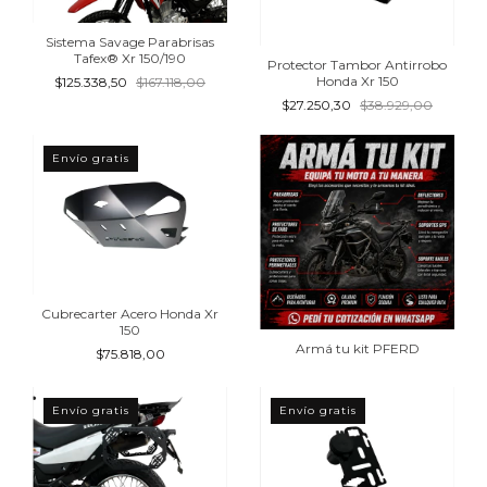
Sistema Savage Parabrisas
Tafex® Xr 150/190
Protector Tambor Antirrobo
Honda Xr 150
$125.338,50
$167.118,00
$27.250,30
$38.929,00
Envío gratis
Cubrecarter Acero Honda Xr
150
Armá tu kit PFERD
$75.818,00
Envío gratis
Envío gratis