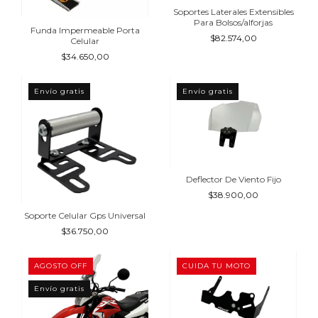
Soportes Laterales Extensibles
Para Bolsos/alforjas
Funda Impermeable Porta
$82.574,00
Celular
$34.650,00
Envío gratis
Envío gratis
Deflector De Viento Fijo
$38.900,00
Soporte Celular Gps Universal
$36.750,00
AGOSTO OFF
CUIDA TU MOTO
Envío gratis