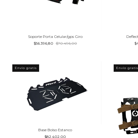
Soporte Porta Celular/gps Giro
Deflec
$56.396,80
$70.496,00
$
Envío gratis
Envío gratis
Base Bolso Estanco
$82.402,00