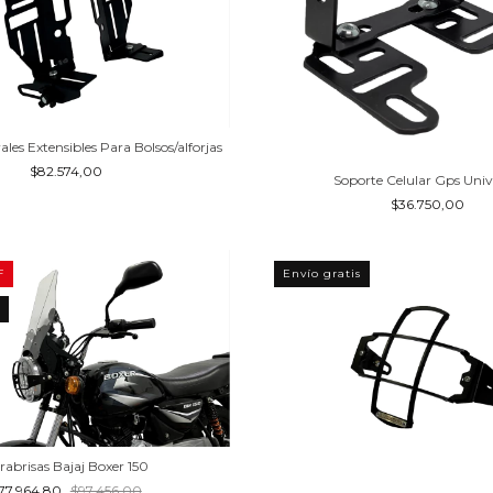
ales Extensibles Para Bolsos/alforjas
$82.574,00
Soporte Celular Gps Univ
$36.750,00
F
Envío gratis
rabrisas Bajaj Boxer 150
77.964,80
$97.456,00