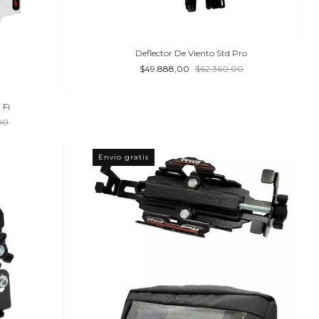
Deflector De Viento Std Pro
$49.888,00
$62.360,00
 Fi
00
Envío gratis