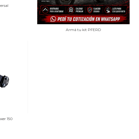
ersal
Armá tu kit PFERD
oxer 150