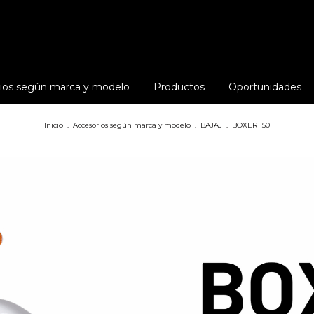
ios según marca y modelo
Productos
Oportunidades
Inicio
.
Accesorios según marca y modelo
.
BAJAJ
.
BOXER 150