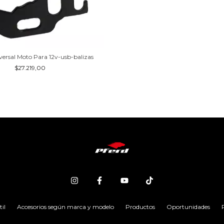
versal Moto Para 12v-usb-balizas
$27.219,00
il
Accesorios según marca y modelo
Productos
Oportunidades