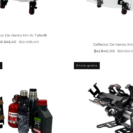
tor De Viento Xm Ar Tafex®
49.646,40
$62.058,00
Deflector De Viento Xm
$42.840,00
$53.550,
Envío gratis